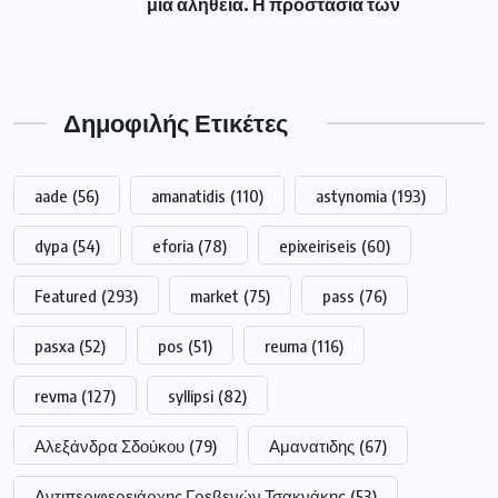
μια αλήθεια. Η προστασία των
Δημοφιλής Ετικέτες
aade
(56)
amanatidis
(110)
astynomia
(193)
dypa
(54)
eforia
(78)
epixeiriseis
(60)
Featured
(293)
market
(75)
pass
(76)
pasxa
(52)
pos
(51)
reuma
(116)
revma
(127)
syllipsi
(82)
Αλεξάνδρα Σδούκου
(79)
Αμανατιδης
(67)
Αντιπεριφερειάρχης Γρεβενών Τσακνάκης
(53)