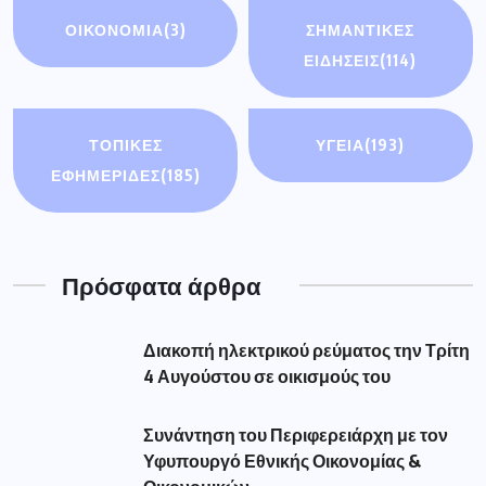
Συνάντηση του Περιφερειάρχη με τον
Υφυπουργό Εθνικής Οικονομίας &
Οικονομικών
Δήμος Γρεβενών: «Πολιτιστικό
Καλοκαίρι 2026»: Το Πάρκο των
Μανιταριών γέμισε
Τα γεγονότα στην Ισπανία υπενθυμίζουν
μια αλήθεια. Η προστασία των
Δημοφιλής Ετικέτες
aade
(56)
amanatidis
(110)
astynomia
(193)
dypa
(54)
eforia
(78)
epixeiriseis
(60)