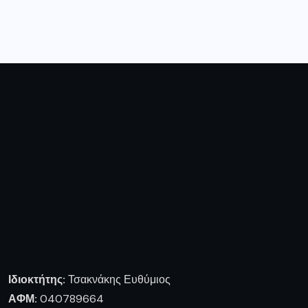
Ιδιοκτήτης:
Τσακνάκης Ευθύμιος
ΑΦΜ:
040789664
ΔΟΥ:
ΓΡΕΒΕΝΩΝ
Ειρήνης 2 Γρεβενά, 51100 Ελλάδα
0030 2462028924
tsaknaki@otenet.gr
Ακολουθήστε μας
Πληροφορίες
Ποιοι είμαστε