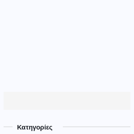
Κατηγορίες
CASINO
(1)
ΑΘΛΗΤΙΚΑ
(364)
ΑΘΛΗΤΙΚΆ
(91)
ΓΝΩΜΕΣ
(191)
ΓΡΕΒΕΝΑ
(4184)
ΔΕΣΚΑΤΗ
(90)
ΔΥΤ. ΜΑΚΕΔΟΝΙΑ
ΕΚΔΗΛΩΣΕΙΣ
(2)
(4074)