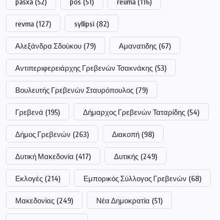
Μακεδονίας
(249)
Νέα Δημοκρατία
(51)
Πανεπιστήμιο
(264)
Πανεπιστήμιο Δυτικής Μακεδονίας
(225)
Περιφέρεια Δυτικής Μακεδονίας
(318)
Περιφερειάρχης Δυτικής Μακεδονίας Αμανατίδης
(223)
Σημαντικές ειδήσεις
(177)
Συνεδρίαση
(247)
Τεντόγλου
(63)
ααδε
(72)
αγρότες
(147)
αστυνομία
(185)
επίδομα
(186)
επιχειρήσεις
(52)
νοσοκομείο
(62)
οπεκεπε
(62)
ποδόσφαιρο
(53)
ρεύμα
(61)