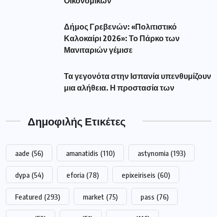
Featured
(293)
market
(75)
pass
(76)
pasxa
(52)
pos
(51)
reuma
(116)
revma
(127)
syllipsi
(82)
Αλεξάνδρα Σδούκου
(79)
Αμανατιδης
(67)
Αντιπεριφερειάρχης Γρεβενών Τσακνάκης
(53)
Βουλευτής Γρεβενών Σταυρόπουλος
(79)
Γρεβενά
(195)
Δήμαρχος Γρεβενών Ταταρίδης
(54)
Δήμος Γρεβενών
(263)
Διακοπή
(98)
Δυτική Μακεδονία
(417)
Δυτικής
(249)
Εκλογές
(214)
Εμπορικός Σύλλογος Γρεβενών
(68)