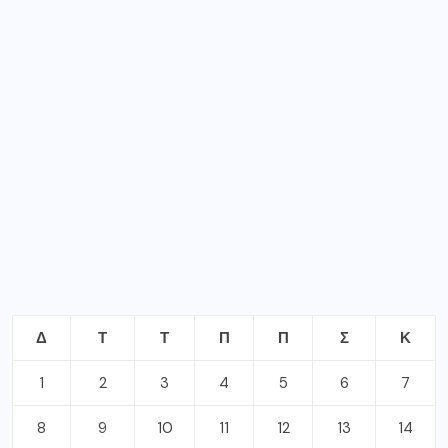
Δ
Τ
Τ
Π
Π
Σ
Κ
1
2
3
4
5
6
7
8
9
10
11
12
13
14