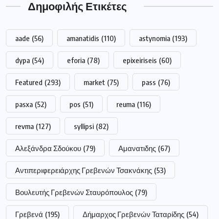
Δημοφιλής Ετικέτες
aade
(56)
amanatidis
(110)
astynomia
(193)
dypa
(54)
eforia
(78)
epixeiriseis
(60)
Featured
(293)
market
(75)
pass
(76)
pasxa
(52)
pos
(51)
reuma
(116)
revma
(127)
syllipsi
(82)
Αλεξάνδρα Σδούκου
(79)
Αμανατιδης
(67)
Αντιπεριφερειάρχης Γρεβενών Τσακνάκης
(53)
Βουλευτής Γρεβενών Σταυρόπουλος
(79)
Γρεβενά
(195)
Δήμαρχος Γρεβενών Ταταρίδης
(54)