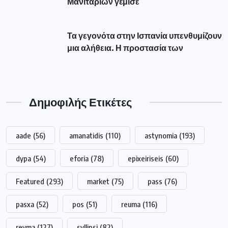
Μανιταριών γέμισε
Τα γεγονότα στην Ισπανία υπενθυμίζουν
μια αλήθεια. Η προστασία των
Δημοφιλής Ετικέτες
aade
(56)
amanatidis
(110)
astynomia
(193)
dypa
(54)
eforia
(78)
epixeiriseis
(60)
Featured
(293)
market
(75)
pass
(76)
pasxa
(52)
pos
(51)
reuma
(116)
revma
(127)
syllipsi
(82)