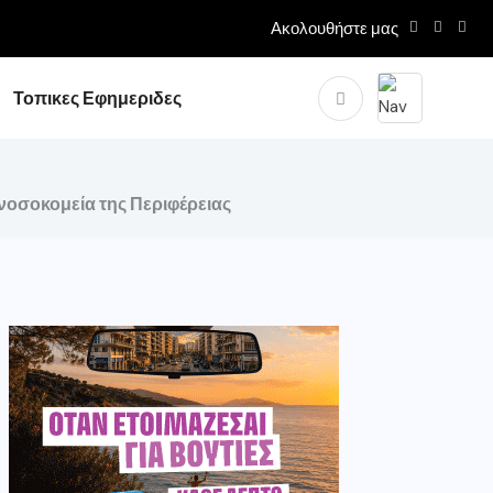
Ακολουθήστε μας
Τοπικες Εφημεριδες
 νοσοκομεία της Περιφέρειας