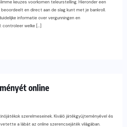
 slimme keuzes voorkomen teleurstelling. Hieronder een
 beoordeelt en direct aan de slag kunt met je bankroll.
duidelijke informatie over vergunningen en
 controleer welke […]
lményét online
zinójátékok szerelmeseinek. Kiváló játékgyűjteményével és
vetette a lábát az online szerencsejáték világában.