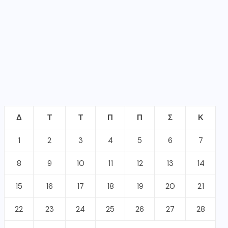
22
23
24
25
26
27
28
29
30
31
Οκτώβριος 2018
« Σεπ
Νοέ »
ΣΦΡΑΓΙΔΕΣ