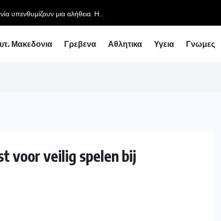
ία υπενθυμίζουν μια αλήθεια. Η...
υτ. Μακεδονια
Γρεβενα
Αθλητικα
Υγεια
Γνωμες
t voor veilig spelen bij