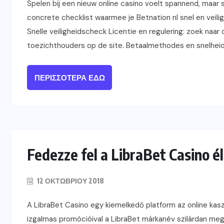
Spelen bij een nieuw online casino voelt spannend, maar
concrete checklist waarmee je Betnation nl snel en veilig
Snelle veiligheidscheck Licentie en regulering: zoek naar 
toezichthouders op de site. Betaalmethodes en snelheid:
ΠΕΡΙΣΣΌΤΕΡΑ ΕΔΏ
Fedezze fel a LibraBet Casino é
12 ΟΚΤΩΒΡΊΟΥ 2018
A LibraBet Casino egy kiemelkedő platform az online kas
izgalmas promócióival a LibraBet márkanév szilárdan meg