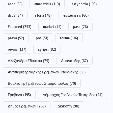
aade
(56)
amanatidis
(110)
astynomia
(193)
dypa
(54)
eforia
(78)
epixeiriseis
(60)
Featured
(293)
market
(75)
pass
(76)
pasxa
(52)
pos
(51)
reuma
(116)
revma
(127)
syllipsi
(82)
Αλεξάνδρα Σδούκου
(79)
Αμανατιδης
(67)
Αντιπεριφερειάρχης Γρεβενών Τσακνάκης
(53)
Βουλευτής Γρεβενών Σταυρόπουλος
(79)
Γρεβενά
(195)
Δήμαρχος Γρεβενών Ταταρίδης
(54)
Δήμος Γρεβενών
(263)
Διακοπή
(98)