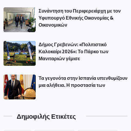
Συνάντηση του Περιφερειάρχη με τον
Υφυπουργό Εθνικής Οικονομίας &
Οικονομικών
Δήμος Γρεβενών: «Πολιτιστικό
Καλοκαίρι 2026»: Το Πάρκο των
Μανιταριών γέμισε
Τα γεγονότα στην Ισπανία υπενθυμίζουν
μια αλήθεια. Η προστασία των
Δημοφιλής Ετικέτες