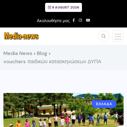
9 AUGUST 2026
Ακολουθήστε μας
Media News
Blog
>
>
vouchers παιδικών κατασκηνώσεων ΔΥΠΑ
ΕΛΛΑΔΑ