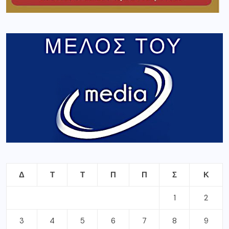
Δ
Τ
Τ
Π
Π
Σ
Κ
1
2
3
4
5
6
7
8
9