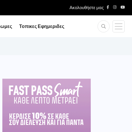
Ακολουθήστε μας
νωμες
Τοπικες Εφημεριδες