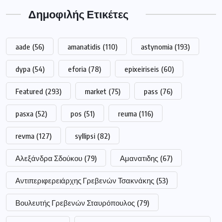
Δημοφιλής Ετικέτες
aade
(56)
amanatidis
(110)
astynomia
(193)
dypa
(54)
eforia
(78)
epixeiriseis
(60)
Featured
(293)
market
(75)
pass
(76)
pasxa
(52)
pos
(51)
reuma
(116)
revma
(127)
syllipsi
(82)
Αλεξάνδρα Σδούκου
(79)
Αμανατιδης
(67)
Αντιπεριφερειάρχης Γρεβενών Τσακνάκης
(53)
Βουλευτής Γρεβενών Σταυρόπουλος
(79)