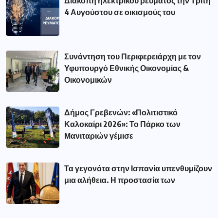
Διακοπή ηλεκτρικού ρεύματος την Τρίτη
4 Αυγούστου σε οικισμούς του
Συνάντηση του Περιφερειάρχη με τον
Υφυπουργό Εθνικής Οικονομίας &
Οικονομικών
Δήμος Γρεβενών: «Πολιτιστικό
Καλοκαίρι 2026»: Το Πάρκο των
Μανιταριών γέμισε
Τα γεγονότα στην Ισπανία υπενθυμίζουν
μια αλήθεια. Η προστασία των