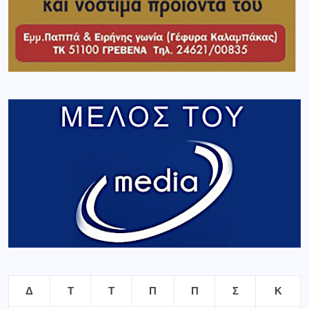
Δ
Τ
Τ
Π
Π
Σ
Κ