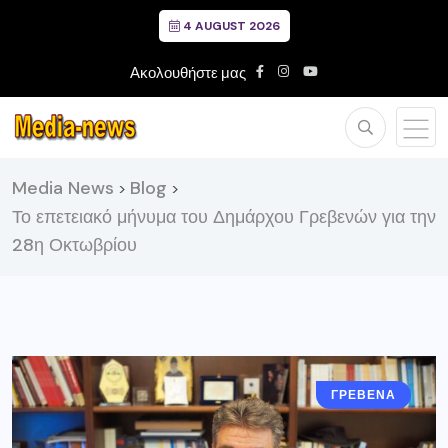
4 AUGUST 2026
Ακολουθήστε μας
Media News
Blog
>
>
Το επετειακό μήνυμα του Δημάρχου Γρεβενών για την
28η Οκτωβρίου
ΓΡΕΒΕΝΑ