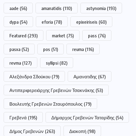
aade
(56)
amanatidis
(110)
astynomia
(193)
dypa
(54)
eforia
(78)
epixeiriseis
(60)
Featured
(293)
market
(75)
pass
(76)
pasxa
(52)
pos
(51)
reuma
(116)
revma
(127)
syllipsi
(82)
Αλεξάνδρα Σδούκου
(79)
Αμανατιδης
(67)
Αντιπεριφερειάρχης Γρεβενών Τσακνάκης
(53)
Βουλευτής Γρεβενών Σταυρόπουλος
(79)
Γρεβενά
(195)
Δήμαρχος Γρεβενών Ταταρίδης
(54)
Δήμος Γρεβενών
(263)
Διακοπή
(98)