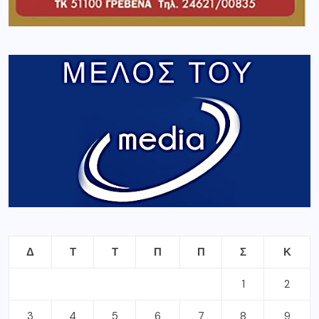
Δ
Τ
Τ
Π
Π
Σ
Κ
1
2
3
4
5
6
7
8
9