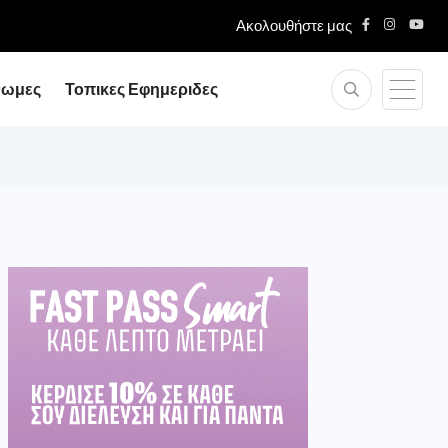
Ακολουθήστε μας
νωμες
Τοπικες Εφημεριδες