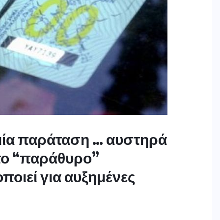
μία παράταση … αυστηρά
 το “παράθυρο”
ποιεί για αυξημένες