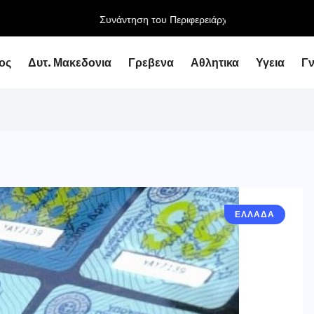
ειάρχη με τον Υφυπουργό Εθνικής Οικονομίας...
ος
Δυτ. Μακεδονια
Γρεβενα
Αθλητικα
Υγεια
Γ
ΕΛΛΑΔΑ