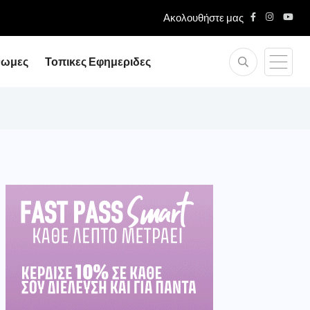
Ακολουθήστε μας
νωμες
Τοπικες Εφημεριδες