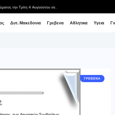
ος
Δυτ. Μακεδονια
Γρεβενα
Αθλητικα
Υγεια
Γ
ΓΡΕΒΕΝΑ