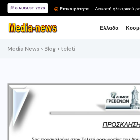
6 AUGUST 2026
Διακοπή ηλεκτρικού ρεύματος την Τρίτη 4 Αυγούστου σε...
Επικαιρότητα
Ελλαδα
Κοσμ
Media News
Blog
teleti
>
>