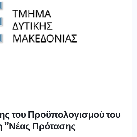
ης του Προϋπολογισμού του
η ”Νέας Πρότασης