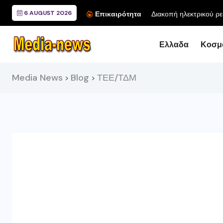
6 AUGUST 2026
Διακοπή ηλεκτρικού ρε
Επικαιρότητα
Ελλαδα
Κοσμ
Media News
Blog
ΤΕΕ/ΤΔΜ
>
>