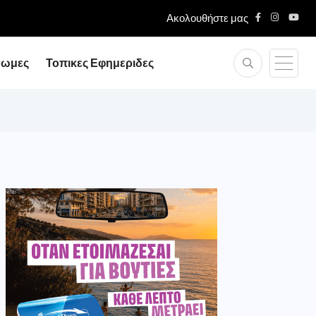
Ακολουθήστε μας
νωμες
Τοπικες Εφημεριδες