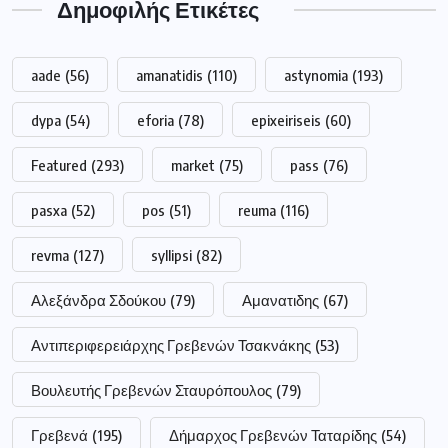
Δημοφιλής Ετικέτες
aade
(56)
amanatidis
(110)
astynomia
(193)
dypa
(54)
eforia
(78)
epixeiriseis
(60)
Featured
(293)
market
(75)
pass
(76)
pasxa
(52)
pos
(51)
reuma
(116)
revma
(127)
syllipsi
(82)
Αλεξάνδρα Σδούκου
(79)
Αμανατιδης
(67)
Αντιπεριφερειάρχης Γρεβενών Τσακνάκης
(53)
Βουλευτής Γρεβενών Σταυρόπουλος
(79)
Γρεβενά
(195)
Δήμαρχος Γρεβενών Ταταρίδης
(54)