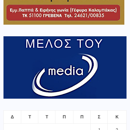
Δ
Τ
Τ
Π
Π
Σ
Κ
1
2