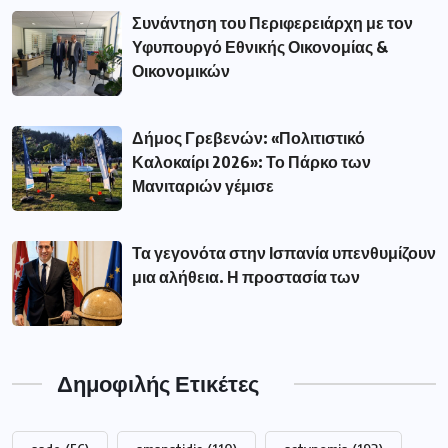
Συνάντηση του Περιφερειάρχη με τον
Υφυπουργό Εθνικής Οικονομίας &
Οικονομικών
Δήμος Γρεβενών: «Πολιτιστικό
Καλοκαίρι 2026»: Το Πάρκο των
Μανιταριών γέμισε
Τα γεγονότα στην Ισπανία υπενθυμίζουν
μια αλήθεια. Η προστασία των
Δημοφιλής Ετικέτες