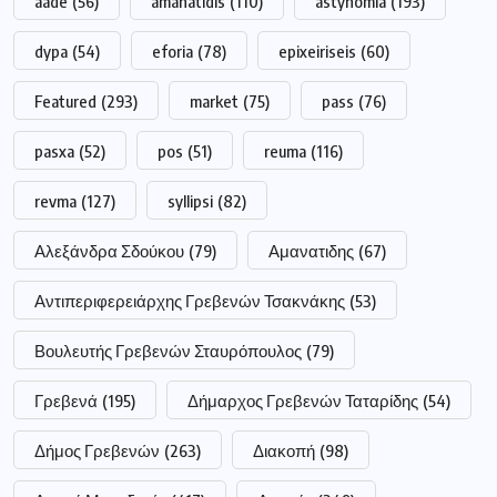
aade
(56)
amanatidis
(110)
astynomia
(193)
dypa
(54)
eforia
(78)
epixeiriseis
(60)
Featured
(293)
market
(75)
pass
(76)
pasxa
(52)
pos
(51)
reuma
(116)
revma
(127)
syllipsi
(82)
Αλεξάνδρα Σδούκου
(79)
Αμανατιδης
(67)
Αντιπεριφερειάρχης Γρεβενών Τσακνάκης
(53)
Βουλευτής Γρεβενών Σταυρόπουλος
(79)
Γρεβενά
(195)
Δήμαρχος Γρεβενών Ταταρίδης
(54)
Δήμος Γρεβενών
(263)
Διακοπή
(98)