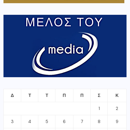
Δ
Τ
Τ
Π
Π
Σ
Κ
1
2
3
4
5
6
7
8
9