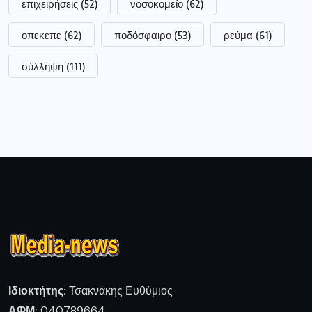
επιχειρήσεις
(52)
νοσοκομείο
(62)
οπεκεπε
(62)
ποδόσφαιρο
(53)
ρεύμα
(61)
σύλληψη
(111)
Ιδιοκτήτης:
Τσακνάκης Ευθύμιος
ΑΦΜ:
040789664