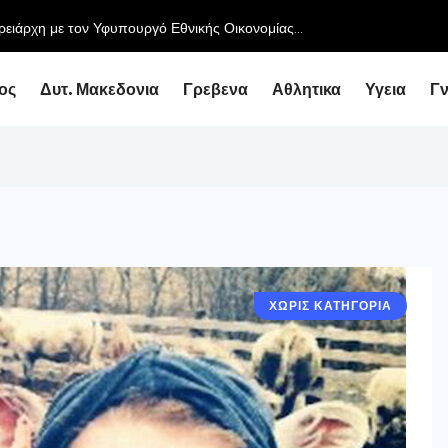
ειάρχη με τον Υφυπουργό Εθνικής Οικονομίας...
ος
Δυτ. Μακεδονια
Γρεβενα
Αθλητικα
Υγεια
Γ
ΧΩΡΙΣ ΚΑΤΗΓΟΡΙΑ