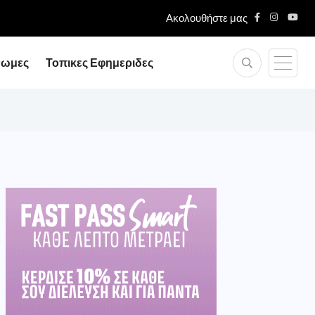
Ακολουθήστε μας
νωμες
Τοπικες Εφημεριδες