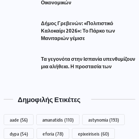
Οικονομικών
Δήμος Γρεβενών: «Πολιτιστικό
Καλοκαίρι 2026»: Το Πάρκο των
Μανιταριών γέμισε
Τα γεγονότα στην Ισπανία υπενθυμίζουν
μια αλήθεια. Η προστασία των
Δημοφιλής Ετικέτες
aade
(56)
amanatidis
(110)
astynomia
(193)
dypa
(54)
eforia
(78)
epixeiriseis
(60)