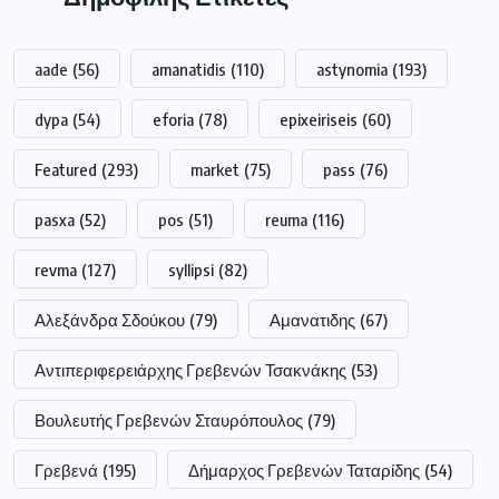
Αλεξάνδρα Σδούκου
(79)
Αμανατιδης
(67)
Αντιπεριφερειάρχης Γρεβενών Τσακνάκης
(53)
Βουλευτής Γρεβενών Σταυρόπουλος
(79)
Γρεβενά
(195)
Δήμαρχος Γρεβενών Ταταρίδης
(54)
Δήμος Γρεβενών
(263)
Διακοπή
(98)
Δυτική Μακεδονία
(417)
Δυτικής
(249)
Εκλογές
(214)
Εμπορικός Σύλλογος Γρεβενών
(68)
Μακεδονίας
(249)
Νέα Δημοκρατία
(51)
Πανεπιστήμιο
(264)
Πανεπιστήμιο Δυτικής Μακεδονίας
(225)