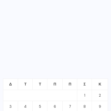
Δ
Τ
Τ
Π
Π
Σ
Κ
1
2
3
4
5
6
7
8
9
10
11
12
13
14
15
16
17
18
19
20
21
22
23
24
25
26
27
28
29
30
31
Αύγουστος 2026