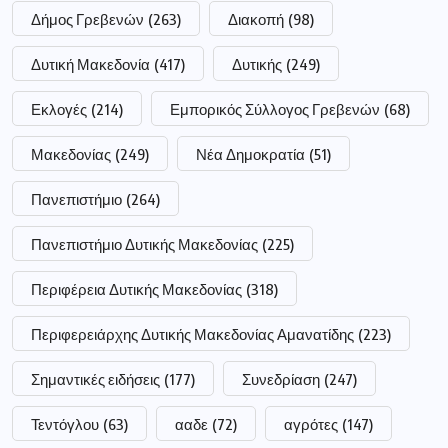
Περιφέρεια Δυτικής Μακεδονίας
(318)
Περιφερειάρχης Δυτικής Μακεδονίας Αμανατίδης
(223)
Σημαντικές ειδήσεις
(177)
Συνεδρίαση
(247)
Τεντόγλου
(63)
ααδε
(72)
αγρότες
(147)
αστυνομία
(185)
επίδομα
(186)
επιχειρήσεις
(52)
νοσοκομείο
(62)
οπεκεπε
(62)
ποδόσφαιρο
(53)
ρεύμα
(61)
σύλληψη
(111)