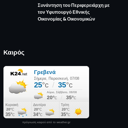
πρόγνωση καιρού από το weather.gr
Όροι Χρήσης
Πολιτική απορρήτου
Πολιτική Cookies
Επικοινωνία
© 2025 Media News - All Rights Reserved