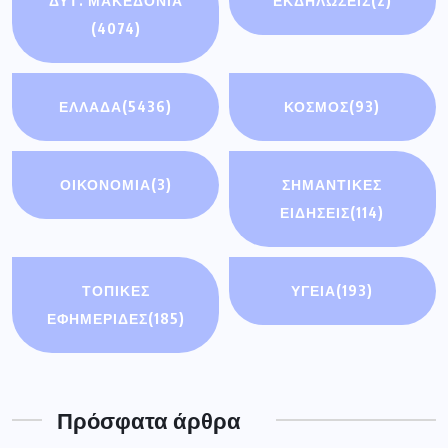
ΤΟΠΙΚΕΣ
ΥΓΕΙΑ
(193)
ΕΦΗΜΕΡΙΔΕΣ
(185)
Πρόσφατα άρθρα
Διακοπή ηλεκτρικού ρεύματος την Τρίτη
4 Αυγούστου σε οικισμούς του
Συνάντηση του Περιφερειάρχη με τον
Υφυπουργό Εθνικής Οικονομίας &
Οικονομικών
Δήμος Γρεβενών: «Πολιτιστικό