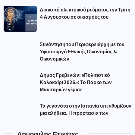
Καλοκαίρι 2026»: Το Πάρκο των
Μανιταριών γέμισε
Τα γεγονότα στην Ισπανία υπενθυμίζουν
μια αλήθεια. Η προστασία των
Δημοφιλής Ετικέτες
aade
(56)
amanatidis
(110)
astynomia
(193)
dypa
(54)
eforia
(78)
epixeiriseis
(60)
Featured
(293)
market
(75)
pass
(76)
pasxa
(52)
pos
(51)
reuma
(116)
revma
(127)
syllipsi
(82)