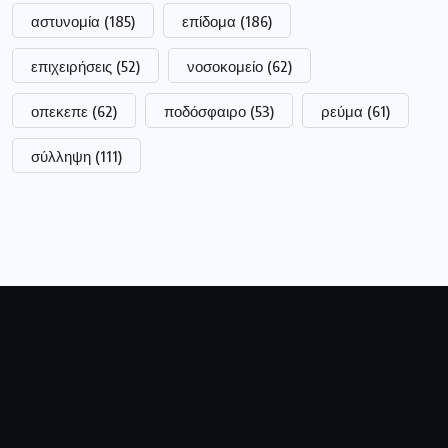
Ιδιοκτήτης:
Τσακνάκης Ευθύμιος
ΑΦΜ:
040789664
ΔΟΥ:
ΓΡΕΒΕΝΩΝ
Ειρήνης 2 Γρεβενά, 51100 Ελλάδα