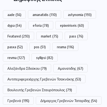
aade
(56)
amanatidis
(110)
astynomia
(193)
dypa
(54)
eforia
(78)
epixeiriseis
(60)
Featured
(293)
market
(75)
pass
(76)
pasxa
(52)
pos
(51)
reuma
(116)
revma
(127)
syllipsi
(82)
Αλεξάνδρα Σδούκου
(79)
Αμανατιδης
(67)
Αντιπεριφερειάρχης Γρεβενών Τσακνάκης
(53)
Βουλευτής Γρεβενών Σταυρόπουλος
(79)
Γρεβενά
(195)
Δήμαρχος Γρεβενών Ταταρίδης
(54)