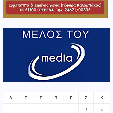
Δ
Τ
Τ
Π
Π
Σ
Κ
1
2