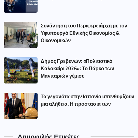
Συνάντηση του Περιφερειάρχη με τον
Υφυπουργό Εθνικής Οικονομίας &
Οικονομικών
Δήμος Γρεβενών: «Πολιτιστικό
Καλοκαίρι 2026»: Το Πάρκο των
Μανιταριών γέμισε
Τα γεγονότα στην Ισπανία υπενθυμίζουν
μια αλήθεια. Η προστασία των
Δημοφιλής Ετικέτες