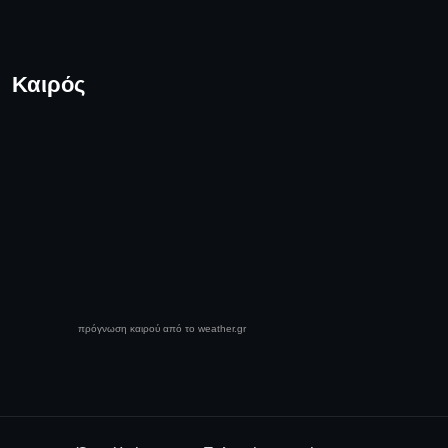
Καιρός
πρόγνωση καιρού από το weather.gr