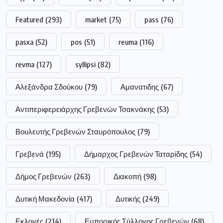
Featured
(293)
market
(75)
pass
(76)
pasxa
(52)
pos
(51)
reuma
(116)
revma
(127)
syllipsi
(82)
Αλεξάνδρα Σδούκου
(79)
Αμανατιδης
(67)
Αντιπεριφερειάρχης Γρεβενών Τσακνάκης
(53)
Βουλευτής Γρεβενών Σταυρόπουλος
(79)
Γρεβενά
(195)
Δήμαρχος Γρεβενών Ταταρίδης
(54)
Δήμος Γρεβενών
(263)
Διακοπή
(98)
Δυτική Μακεδονία
(417)
Δυτικής
(249)
Εκλογές
(214)
Εμπορικός Σύλλογος Γρεβενών
(68)