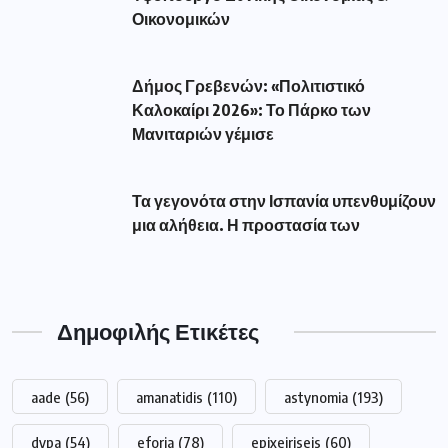
Οικονομικών
Δήμος Γρεβενών: «Πολιτιστικό
Καλοκαίρι 2026»: Το Πάρκο των
Μανιταριών γέμισε
Τα γεγονότα στην Ισπανία υπενθυμίζουν
μια αλήθεια. Η προστασία των
Δημοφιλής Ετικέτες
aade
(56)
amanatidis
(110)
astynomia
(193)
dypa
(54)
eforia
(78)
epixeiriseis
(60)