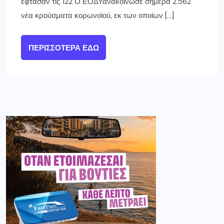
έφτασαν τις 122 Ο ΕΟΔΥανακοίνωσε σήμερα 2.562
νέα κρούσματα κορωνοϊού, εκ των οποίων […]
ΠΕΡΙΣΣΌΤΕΡΑ ΕΔΏ