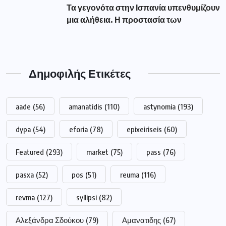
Τα γεγονότα στην Ισπανία υπενθυμίζουν
μια αλήθεια. Η προστασία των
Δημοφιλής Ετικέτες
aade
(56)
amanatidis
(110)
astynomia
(193)
dypa
(54)
eforia
(78)
epixeiriseis
(60)
Featured
(293)
market
(75)
pass
(76)
pasxa
(52)
pos
(51)
reuma
(116)
revma
(127)
syllipsi
(82)
Αλεξάνδρα Σδούκου
(79)
Αμανατιδης
(67)