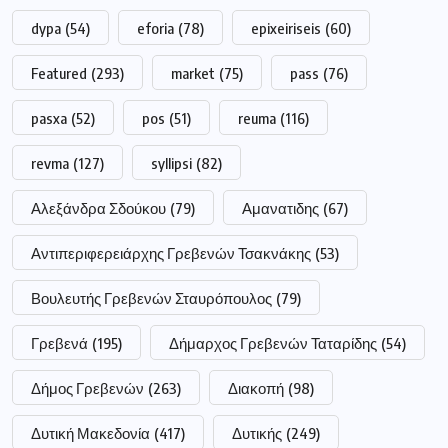
dypa
(54)
eforia
(78)
epixeiriseis
(60)
Featured
(293)
market
(75)
pass
(76)
pasxa
(52)
pos
(51)
reuma
(116)
revma
(127)
syllipsi
(82)
Αλεξάνδρα Σδούκου
(79)
Αμανατιδης
(67)
Αντιπεριφερειάρχης Γρεβενών Τσακνάκης
(53)
Βουλευτής Γρεβενών Σταυρόπουλος
(79)
Γρεβενά
(195)
Δήμαρχος Γρεβενών Ταταρίδης
(54)
Δήμος Γρεβενών
(263)
Διακοπή
(98)
Δυτική Μακεδονία
(417)
Δυτικής
(249)