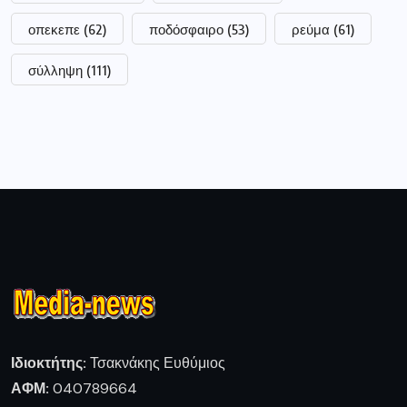
οπεκεπε
(62)
ποδόσφαιρο
(53)
ρεύμα
(61)
σύλληψη
(111)
Ιδιοκτήτης:
Τσακνάκης Ευθύμιος
ΑΦΜ:
040789664