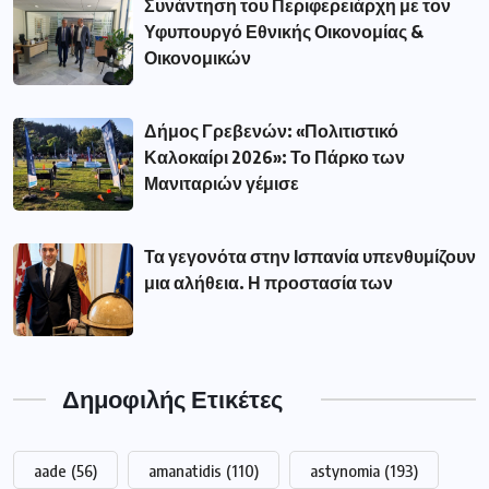
Συνάντηση του Περιφερειάρχη με τον
Υφυπουργό Εθνικής Οικονομίας &
Οικονομικών
Δήμος Γρεβενών: «Πολιτιστικό
Καλοκαίρι 2026»: Το Πάρκο των
Μανιταριών γέμισε
Τα γεγονότα στην Ισπανία υπενθυμίζουν
μια αλήθεια. Η προστασία των
Δημοφιλής Ετικέτες
aade
(56)
amanatidis
(110)
astynomia
(193)