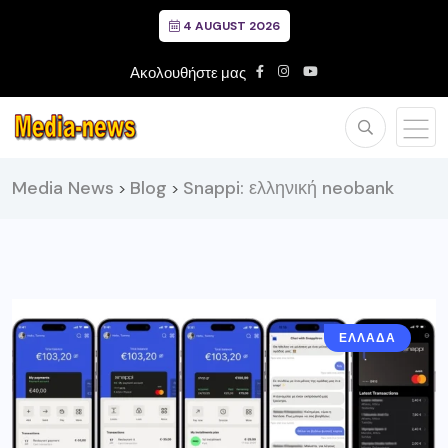
4 AUGUST 2026
Ακολουθήστε μας
Media News
Blog
Snappi: ελληνική neobank
>
>
ΕΛΛΑΔΑ