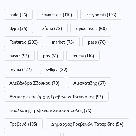
aade
(56)
amanatidis
(110)
astynomia
(193)
dypa
(54)
eforia
(78)
epixeiriseis
(60)
Featured
(293)
market
(75)
pass
(76)
pasxa
(52)
pos
(51)
reuma
(116)
revma
(127)
syllipsi
(82)
Αλεξάνδρα Σδούκου
(79)
Αμανατιδης
(67)
Αντιπεριφερειάρχης Γρεβενών Τσακνάκης
(53)
Βουλευτής Γρεβενών Σταυρόπουλος
(79)
Γρεβενά
(195)
Δήμαρχος Γρεβενών Ταταρίδης
(54)