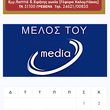
Δ
Τ
Τ
Π
Π
Σ
Κ
1
2