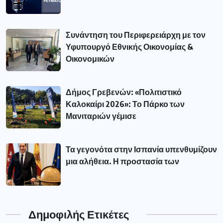
Συνάντηση του Περιφερειάρχη με τον
Υφυπουργό Εθνικής Οικονομίας &
Οικονομικών
Δήμος Γρεβενών: «Πολιτιστικό
Καλοκαίρι 2026»: Το Πάρκο των
Μανιταριών γέμισε
Τα γεγονότα στην Ισπανία υπενθυμίζουν
μια αλήθεια. Η προστασία των
Δημοφιλής Ετικέτες