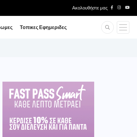
Ακολουθήστε μας
Περιφερειάρχη με τον Υφυπουργό Εθνικής Οικονομίας...
νωμες
Τοπικες Εφημεριδες