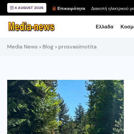
4 AUGUST 2026
Επικαιρότητα
Ελλαδα
Κοσμ
Media News
Blog
prosvasimotita
>
>