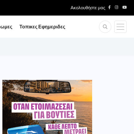
Ακολουθήστε μας
νωμες
Τοπικες Εφημεριδες