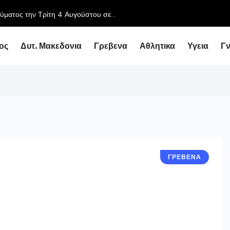
ος
Δυτ. Μακεδονια
Γρεβενα
Αθλητικα
Υγεια
Γ
ΓΡΕΒΕΝΑ