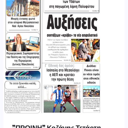
”ΠΡΩΙΝΗ” Κοζάνης Τετάρτη