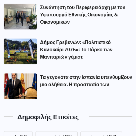
Συνάντηση του Περιφερειάρχη με τον
Υφυπουργό Εθνικής Οικονομίας &
Οικονομικών
Δήμος Γρεβενών: «Πολιτιστικό
Καλοκαίρι 2026»: Το Πάρκο των
Μανιταριών γέμισε
Τα γεγονότα στην Ισπανία υπενθυμίζουν
μια αλήθεια. Η προστασία των
Δημοφιλής Ετικέτες