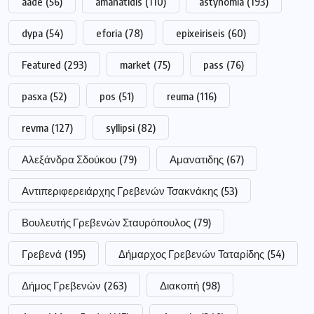
aade
(56)
amanatidis
(110)
astynomia
(193)
dypa
(54)
eforia
(78)
epixeiriseis
(60)
Featured
(293)
market
(75)
pass
(76)
pasxa
(52)
pos
(51)
reuma
(116)
revma
(127)
syllipsi
(82)
Αλεξάνδρα Σδούκου
(79)
Αμανατιδης
(67)
Αντιπεριφερειάρχης Γρεβενών Τσακνάκης
(53)
Βουλευτής Γρεβενών Σταυρόπουλος
(79)
Γρεβενά
(195)
Δήμαρχος Γρεβενών Ταταρίδης
(54)
Δήμος Γρεβενών
(263)
Διακοπή
(98)