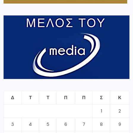
Δ
Τ
Τ
Π
Π
Σ
Κ
1
2
3
4
5
6
7
8
9