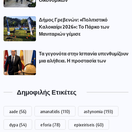
Οικονομικών
Δήμος Γρεβενών: «Πολιτιστικό
Καλοκαίρι 2026»: Το Πάρκο των
Μανιταριών γέμισε
Τα γεγονότα στην Ισπανία υπενθυμίζουν
μια αλήθεια. Η προστασία των
Δημοφιλής Ετικέτες
aade
(56)
amanatidis
(110)
astynomia
(193)
dypa
(54)
eforia
(78)
epixeiriseis
(60)