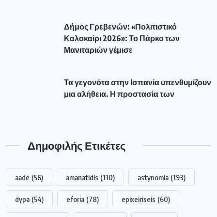
Δήμος Γρεβενών: «Πολιτιστικό
Καλοκαίρι 2026»: Το Πάρκο των
Μανιταριών γέμισε
Τα γεγονότα στην Ισπανία υπενθυμίζουν
μια αλήθεια. Η προστασία των
Δημοφιλής Ετικέτες
aade
(56)
amanatidis
(110)
astynomia
(193)
dypa
(54)
eforia
(78)
epixeiriseis
(60)