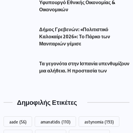
Υφυπουργό Εθνικής Οικονομίας &
Οικονομικών
Δήμος Γρεβενών: «Πολιτιστικό
Καλοκαίρι 2026»: Το Πάρκο των
Μανιταριών γέμισε
Τα γεγονότα στην Ισπανία υπενθυμίζουν
μια αλήθεια. Η προστασία των
Δημοφιλής Ετικέτες
aade
(56)
amanatidis
(110)
astynomia
(193)