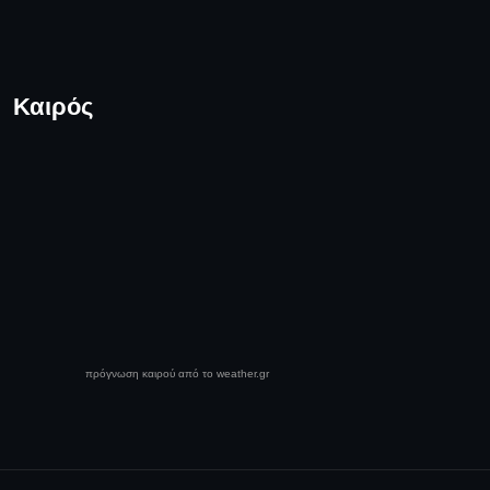
Καιρός
πρόγνωση καιρού από το weather.gr