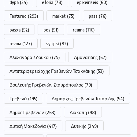
dypa
(54)
eforia
(78)
epixeiriseis
(60)
Featured
(293)
market
(75)
pass
(76)
pasxa
(52)
pos
(51)
reuma
(116)
revma
(127)
syllipsi
(82)
Αλεξάνδρα Σδούκου
(79)
Αμανατιδης
(67)
Αντιπεριφερειάρχης Γρεβενών Τσακνάκης
(53)
Βουλευτής Γρεβενών Σταυρόπουλος
(79)
Γρεβενά
(195)
Δήμαρχος Γρεβενών Ταταρίδης
(54)
Δήμος Γρεβενών
(263)
Διακοπή
(98)
Δυτική Μακεδονία
(417)
Δυτικής
(249)