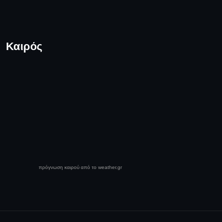
Καιρός
πρόγνωση καιρού από το weather.gr