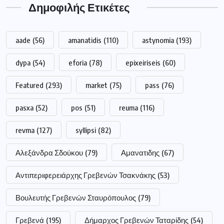
Δημοφιλής Ετικέτες
aade
(56)
amanatidis
(110)
astynomia
(193)
dypa
(54)
eforia
(78)
epixeiriseis
(60)
Featured
(293)
market
(75)
pass
(76)
pasxa
(52)
pos
(51)
reuma
(116)
revma
(127)
syllipsi
(82)
Αλεξάνδρα Σδούκου
(79)
Αμανατιδης
(67)
Αντιπεριφερειάρχης Γρεβενών Τσακνάκης
(53)
Βουλευτής Γρεβενών Σταυρόπουλος
(79)
Γρεβενά
(195)
Δήμαρχος Γρεβενών Ταταρίδης
(54)