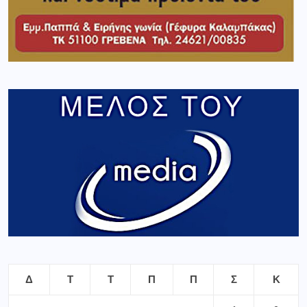
Δ
Τ
Τ
Π
Π
Σ
Κ