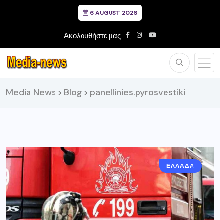
6 AUGUST 2026
Ακολουθήστε μας
Media News
Blog
panellinies.pyrosvestiki
>
>
ΕΛΛΑΔΑ