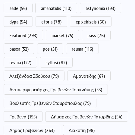
aade
(56)
amanatidis
(110)
astynomia
(193)
dypa
(54)
eforia
(78)
epixeiriseis
(60)
Featured
(293)
market
(75)
pass
(76)
pasxa
(52)
pos
(51)
reuma
(116)
revma
(127)
syllipsi
(82)
Αλεξάνδρα Σδούκου
(79)
Αμανατιδης
(67)
Αντιπεριφερειάρχης Γρεβενών Τσακνάκης
(53)
Βουλευτής Γρεβενών Σταυρόπουλος
(79)
Γρεβενά
(195)
Δήμαρχος Γρεβενών Ταταρίδης
(54)
Δήμος Γρεβενών
(263)
Διακοπή
(98)