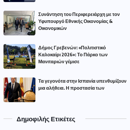
Συνάντηση του Περιφερειάρχη με τον
Υφυπουργό Εθνικής Οικονομίας &
Οικονομικών
Δήμος Γρεβενών: «Πολιτιστικό
Καλοκαίρι 2026»: Το Πάρκο των
Μανιταριών γέμισε
Τα γεγονότα στην Ισπανία υπενθυμίζουν
μια αλήθεια. Η προστασία των
Δημοφιλής Ετικέτες