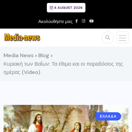
4 AUGUST 2026
Ακολουθήστε μας
Media News
Blog
>
>
Κυριακή των Βαΐων: Τα έθιμα και οι παραδόσεις της
ημέρας (Video)
ΕΛΛΑΔΑ