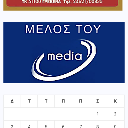
Δ
Τ
Τ
Π
Π
Σ
Κ
1
2
3
4
5
6
7
8
9