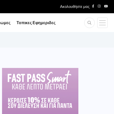
Ακολουθήστε μας
νωμες
Τοπικες Εφημεριδες