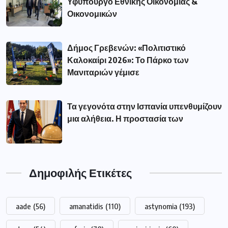
Υφυπουργό Εθνικής Οικονομίας &
Οικονομικών
Δήμος Γρεβενών: «Πολιτιστικό
Καλοκαίρι 2026»: Το Πάρκο των
Μανιταριών γέμισε
Τα γεγονότα στην Ισπανία υπενθυμίζουν
μια αλήθεια. Η προστασία των
Δημοφιλής Ετικέτες
aade
(56)
amanatidis
(110)
astynomia
(193)