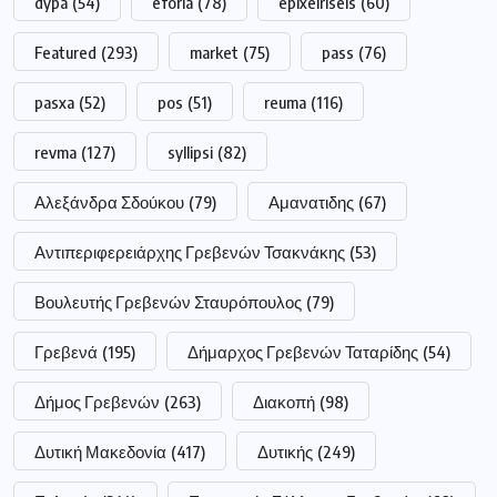
dypa
(54)
eforia
(78)
epixeiriseis
(60)
Featured
(293)
market
(75)
pass
(76)
pasxa
(52)
pos
(51)
reuma
(116)
revma
(127)
syllipsi
(82)
Αλεξάνδρα Σδούκου
(79)
Αμανατιδης
(67)
Αντιπεριφερειάρχης Γρεβενών Τσακνάκης
(53)
Βουλευτής Γρεβενών Σταυρόπουλος
(79)
Γρεβενά
(195)
Δήμαρχος Γρεβενών Ταταρίδης
(54)
Δήμος Γρεβενών
(263)
Διακοπή
(98)
Δυτική Μακεδονία
(417)
Δυτικής
(249)