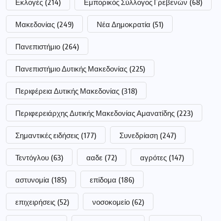
Εκλογές
(214)
Εμπορικός Σύλλογος Γρεβενών
(68)
Μακεδονίας
(249)
Νέα Δημοκρατία
(51)
Πανεπιστήμιο
(264)
Πανεπιστήμιο Δυτικής Μακεδονίας
(225)
Περιφέρεια Δυτικής Μακεδονίας
(318)
Περιφερειάρχης Δυτικής Μακεδονίας Αμανατίδης
(223)
Σημαντικές ειδήσεις
(177)
Συνεδρίαση
(247)
Τεντόγλου
(63)
ααδε
(72)
αγρότες
(147)
αστυνομία
(185)
επίδομα
(186)
επιχειρήσεις
(52)
νοσοκομείο
(62)