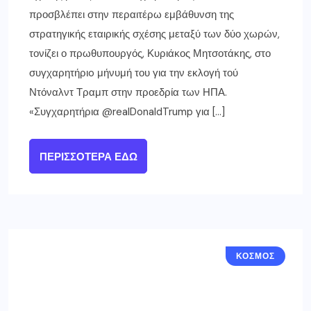
προσβλέπει στην περαιτέρω εμβάθυνση της
στρατηγικής εταιρικής σχέσης μεταξύ των δύο χωρών,
τονίζει ο πρωθυπουργός, Κυριάκος Μητσοτάκης, στο
συγχαρητήριo μήνυμή του για την εκλογή τού
Ντόναλντ Τραμπ στην προεδρία των ΗΠΑ.
«Συγχαρητήρια @realDonaldTrump για […]
ΠΕΡΙΣΣΌΤΕΡΑ ΕΔΏ
ΚΟΣΜΟΣ