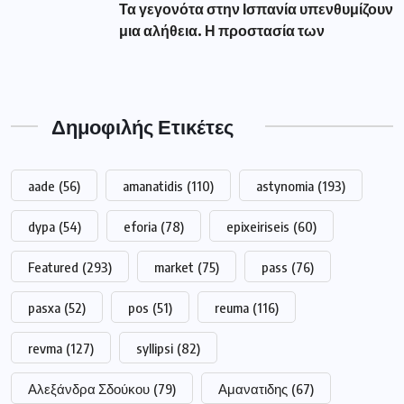
Τα γεγονότα στην Ισπανία υπενθυμίζουν
μια αλήθεια. Η προστασία των
Δημοφιλής Ετικέτες
aade
(56)
amanatidis
(110)
astynomia
(193)
dypa
(54)
eforia
(78)
epixeiriseis
(60)
Featured
(293)
market
(75)
pass
(76)
pasxa
(52)
pos
(51)
reuma
(116)
revma
(127)
syllipsi
(82)
Αλεξάνδρα Σδούκου
(79)
Αμανατιδης
(67)