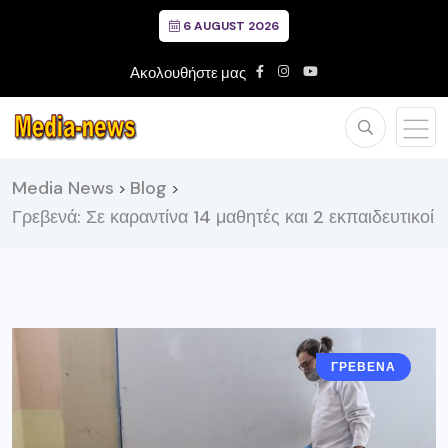
6 AUGUST 2026
Ακολουθήστε μας
Media News
Blog
>
>
Γρεβενά: Σε καραντίνα 14 μαθητές και 2 εκπαιδευτικοί
ΓΡΕΒΕΝΑ