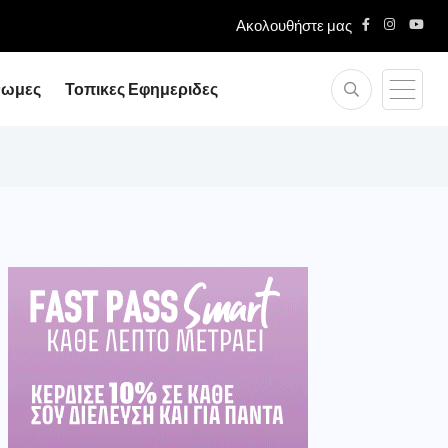
Ακολουθήστε μας
νωμες
Τοπικες Εφημεριδες