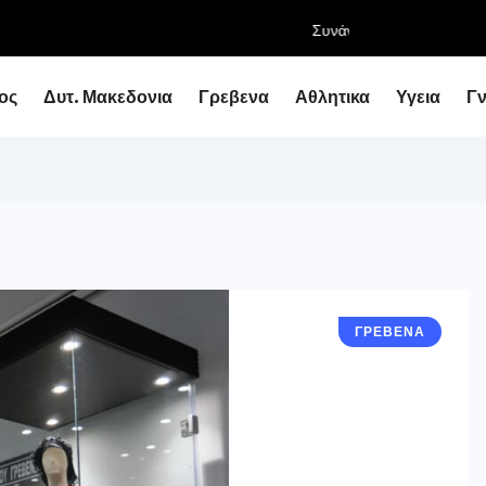
ειάρχη με τον Υφυπουργό Εθνικής Οικονομίας...
ος
Δυτ. Μακεδονια
Γρεβενα
Αθλητικα
Υγεια
Γ
ΓΡΕΒΕΝΑ