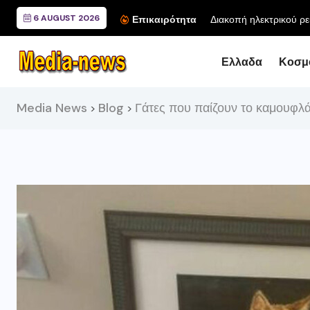
6 AUGUST 2026
Συνάντηση 
Επικαιρότητα
Ελλαδα
Κοσμ
Media News
Blog
Γάτες που παίζουν το καμουφλ
>
>