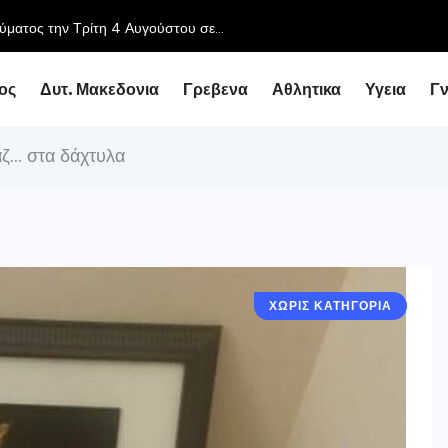
του Περιφερειάρχη με τον Υφυπουργό Εθνικής Οικονομίας...
ος
Δυτ. Μακεδονια
Γρεβενα
Αθλητικα
Υγεια
Γ
άζ… στα δάχτυλα
ΧΩΡΙΣ ΚΑΤΗΓΟΡΙΑ