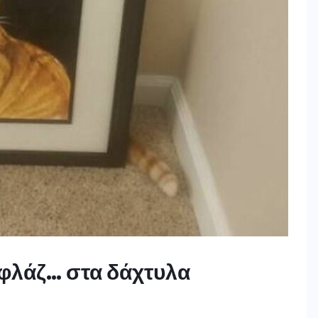
υφλάζ… στα δάχτυλα