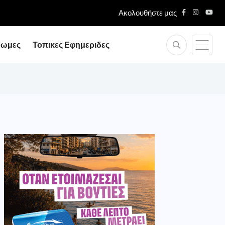
Ακολουθήστε μας
νωμες
Τοπικες Εφημεριδες