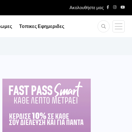
Ακολουθήστε μας
νωμες
Τοπικες Εφημεριδες