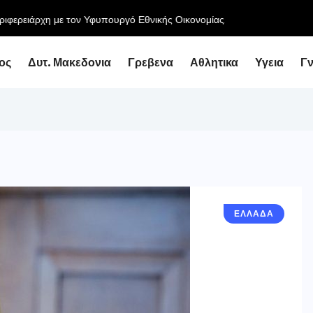
ειάρχη με τον Υφυπουργό Εθνικής Οικονομίας...
ος
Δυτ. Μακεδονια
Γρεβενα
Αθλητικα
Υγεια
Γ
ΕΛΛΑΔΑ