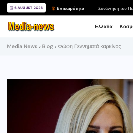
6 AUGUST 2026
Συνάντηση του Περιφερ
Επικαιρότητα
Ελλαδα
Κοσμ
Media News
Blog
Φώφη Γεννηματά καρκίνος
>
>