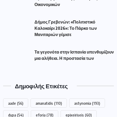
Οικονομικών
Δήμος Γρεβενών: «Πολιτιστικό
Καλοκαίρι 2026»: Το Πάρκο των
Μανιταριών γέμισε
Τα γεγονότα στην Ισπανία υπενθυμίζουν
μια αλήθεια. Η προστασία των
Δημοφιλής Ετικέτες
aade
(56)
amanatidis
(110)
astynomia
(193)
dypa
(54)
eforia
(78)
epixeiriseis
(60)