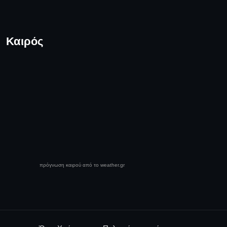
Καιρός
πρόγνωση καιρού από το weather.gr