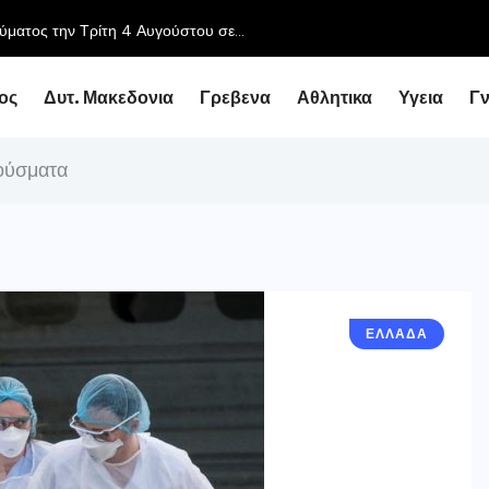
ύματος την Τρίτη 4 Αυγούστου σε...
ος
Δυτ. Μακεδονια
Γρεβενα
Αθλητικα
Υγεια
Γ
ούσματα
ΕΛΛΑΔΑ