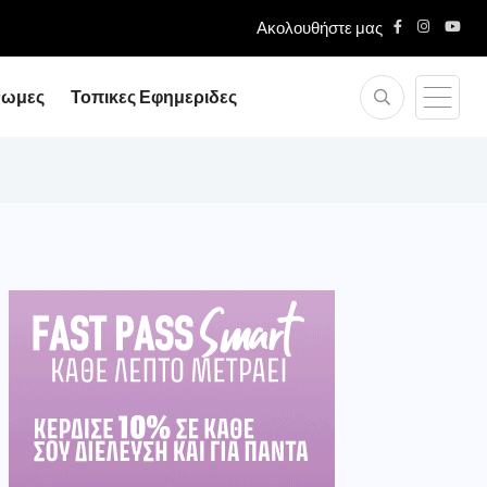
Ακολουθήστε μας
νωμες
Τοπικες Εφημεριδες