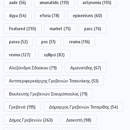
aade
(56)
amanatidis
(110)
astynomia
(193)
dypa
(54)
eforia
(78)
epixeiriseis
(60)
Featured
(293)
market
(75)
pass
(76)
pasxa
(52)
pos
(51)
reuma
(116)
revma
(127)
syllipsi
(82)
Αλεξάνδρα Σδούκου
(79)
Αμανατιδης
(67)
Αντιπεριφερειάρχης Γρεβενών Τσακνάκης
(53)
Βουλευτής Γρεβενών Σταυρόπουλος
(79)
Γρεβενά
(195)
Δήμαρχος Γρεβενών Ταταρίδης
(54)
Δήμος Γρεβενών
(263)
Διακοπή
(98)