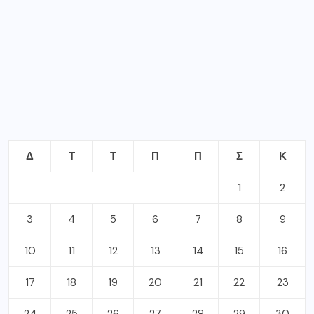
Δ
Τ
Τ
Π
Π
Σ
Κ
1
2
3
4
5
6
7
8
9
10
11
12
13
14
15
16
17
18
19
20
21
22
23