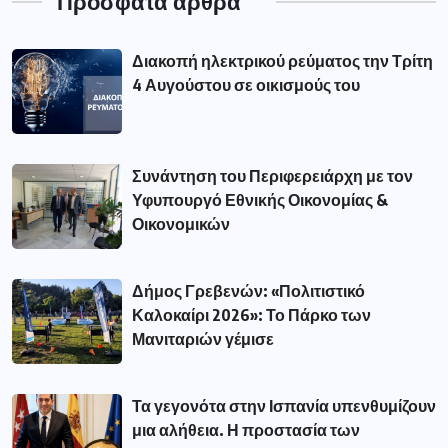
Πρόσφατα άρθρα
Διακοπή ηλεκτρικού ρεύματος την Τρίτη
4 Αυγούστου σε οικισμούς του
Συνάντηση του Περιφερειάρχη με τον
Υφυπουργό Εθνικής Οικονομίας &
Οικονομικών
Δήμος Γρεβενών: «Πολιτιστικό
Καλοκαίρι 2026»: Το Πάρκο των
Μανιταριών γέμισε
Τα γεγονότα στην Ισπανία υπενθυμίζουν
μια αλήθεια. Η προστασία των