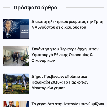
Πρόσφατα άρθρα
Διακοπή ηλεκτρικού ρεύματος την Τρίτη
4 Αυγούστου σε οικισμούς του
Συνάντηση του Περιφερειάρχη με τον
Υφυπουργό Εθνικής Οικονομίας &
Οικονομικών
Δήμος Γρεβενών: «Πολιτιστικό
Καλοκαίρι 2026»: Το Πάρκο των
Μανιταριών γέμισε
Τα γεγονότα στην Ισπανία υπενθυμίζουν