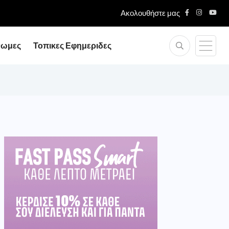
Ακολουθήστε μας
νωμες
Τοπικες Εφημεριδες