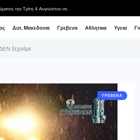
ύματος την Τρίτη 4 Αυγούστου σε...
ος
Δυτ. Μακεδονια
Γρεβενα
Αθλητικα
Υγεια
Γ
 ΔΕΝ ξεχνάμε
ΓΡΕΒΕΝΑ