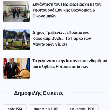
Συνάντηση του Περιφερειάρχη με τον
Υφυπουργό Εθνικής Οικονομίας &
Οικονομικών
Δήμος Γρεβενών: «Πολιτιστικό
Καλοκαίρι 2026»: Το Πάρκο των
Μανιταριών γέμισε
Τα γεγονότα στην Ισπανία υπενθυμίζουν
μια αλήθεια. Η προστασία των
Δημοφιλής Ετικέτες
aade
(56)
amanatidis
(110)
astynomia
(193)