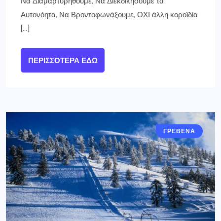
Να Διαμαρτυρηθούμε, Να Διεκδικήσουμε τα
Αυτονόητα, Να Βροντοφωνάξουμε, ΟΧΙ άλλη κοροϊδία
[…]
ΠΕΡΙΣΣΌΤΕΡΑ ΕΔΏ
ΓΡΕΒΕΝΑ