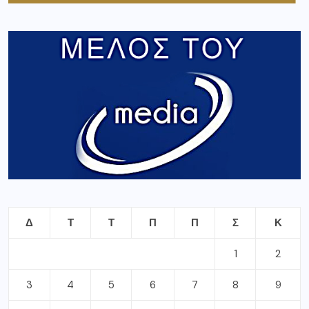
Δ
Τ
Τ
Π
Π
Σ
Κ
1
2
3
4
5
6
7
8
9