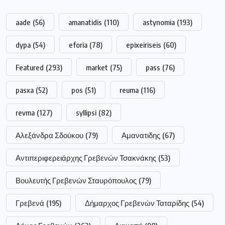
aade
(56)
amanatidis
(110)
astynomia
(193)
dypa
(54)
eforia
(78)
epixeiriseis
(60)
Featured
(293)
market
(75)
pass
(76)
pasxa
(52)
pos
(51)
reuma
(116)
revma
(127)
syllipsi
(82)
Αλεξάνδρα Σδούκου
(79)
Αμανατιδης
(67)
Αντιπεριφερειάρχης Γρεβενών Τσακνάκης
(53)
Βουλευτής Γρεβενών Σταυρόπουλος
(79)
Γρεβενά
(195)
Δήμαρχος Γρεβενών Ταταρίδης
(54)