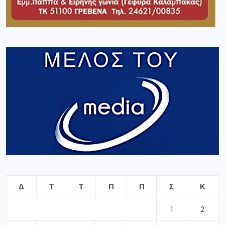
Δ
Τ
Τ
Π
Π
Σ
Κ
1
2