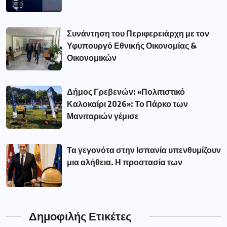
Συνάντηση του Περιφερειάρχη με τον
Υφυπουργό Εθνικής Οικονομίας &
Οικονομικών
Δήμος Γρεβενών: «Πολιτιστικό
Καλοκαίρι 2026»: Το Πάρκο των
Μανιταριών γέμισε
Τα γεγονότα στην Ισπανία υπενθυμίζουν
μια αλήθεια. Η προστασία των
Δημοφιλής Ετικέτες