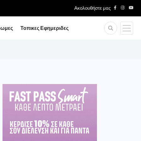
Ακολουθήστε μας
Συνάντηση του Περιφερειάρχη με τον Υφυπουργό Εθνι
νωμες
Τοπικες Εφημεριδες