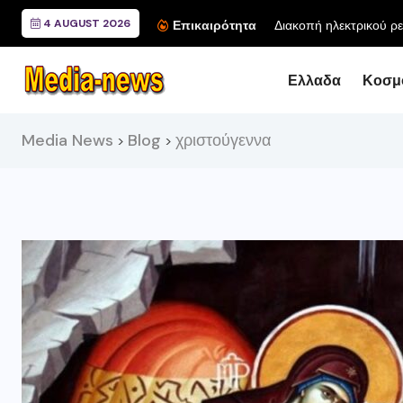
4 AUGUST 2026
Επικαιρότητα
Ελλαδα
Κοσμ
Media News
Blog
χριστούγεννα
>
>