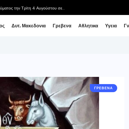
ος
Δυτ. Μακεδονια
Γρεβενα
Αθλητικα
Υγεια
Γ
ΓΡΕΒΕΝΑ