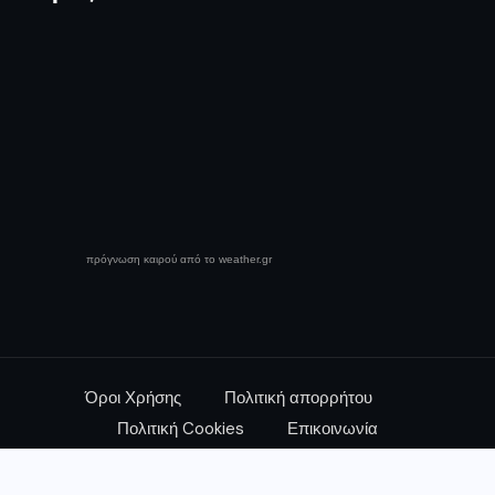
πρόγνωση καιρού από το weather.gr
Όροι Χρήσης
Πολιτική απορρήτου
Πολιτική Cookies
Επικοινωνία
© 2025 Media News - All Rights Reserved