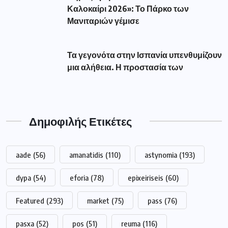
Καλοκαίρι 2026»: Το Πάρκο των
Μανιταριών γέμισε
Τα γεγονότα στην Ισπανία υπενθυμίζουν
μια αλήθεια. Η προστασία των
Δημοφιλής Ετικέτες
aade
(56)
amanatidis
(110)
astynomia
(193)
dypa
(54)
eforia
(78)
epixeiriseis
(60)
Featured
(293)
market
(75)
pass
(76)
pasxa
(52)
pos
(51)
reuma
(116)