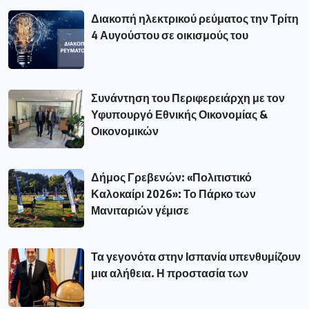
Διακοπή ηλεκτρικού ρεύματος την Τρίτη
4 Αυγούστου σε οικισμούς του
Συνάντηση του Περιφερειάρχη με τον
Υφυπουργό Εθνικής Οικονομίας &
Οικονομικών
Δήμος Γρεβενών: «Πολιτιστικό
Καλοκαίρι 2026»: Το Πάρκο των
Μανιταριών γέμισε
Τα γεγονότα στην Ισπανία υπενθυμίζουν
μια αλήθεια. Η προστασία των