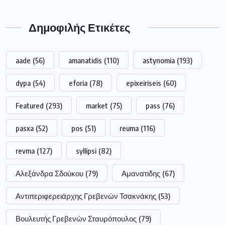
Δημοφιλής Ετικέτες
aade
(56)
amanatidis
(110)
astynomia
(193)
dypa
(54)
eforia
(78)
epixeiriseis
(60)
Featured
(293)
market
(75)
pass
(76)
pasxa
(52)
pos
(51)
reuma
(116)
revma
(127)
syllipsi
(82)
Αλεξάνδρα Σδούκου
(79)
Αμανατιδης
(67)
Αντιπεριφερειάρχης Γρεβενών Τσακνάκης
(53)
Βουλευτής Γρεβενών Σταυρόπουλος
(79)