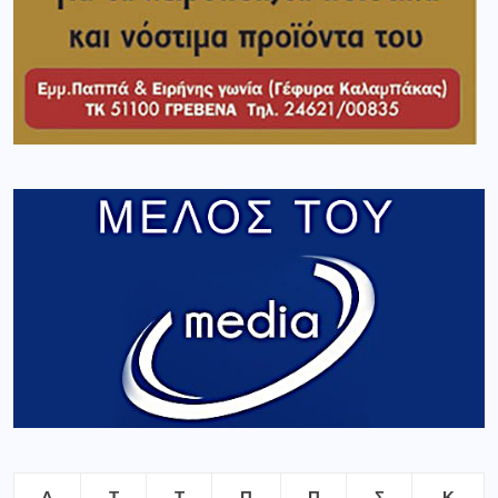
Δ
Τ
Τ
Π
Π
Σ
Κ